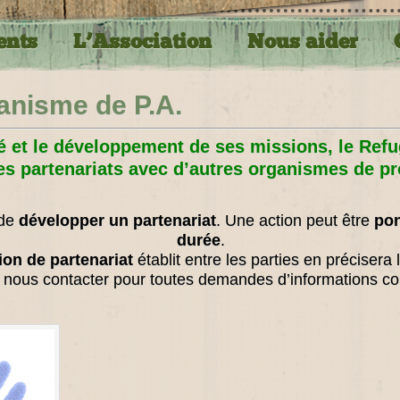
ents
L’Association
Nous aider
anisme de P.A.
té et le développement de ses missions, le Ref
des partenariats avec d’autres organismes de pr
 de
développer un partenariat
. Une action peut être
pon
durée
.
on de partenariat
établit entre les parties en précisera
à nous contacter pour toutes demandes d’informations c