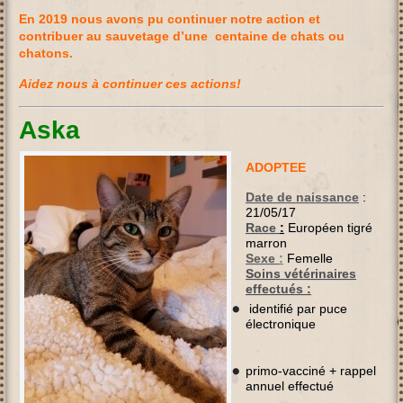
En 2019 nous avons pu continuer notre action et
contribuer au sauvetage d’une centaine de chats ou
chatons.
Aidez nous à continuer ces actions!
Aska
ADOPTEE
Date de naissance
:
21/05/17
Race
:
Européen tigré
marron
Sexe
:
Femelle
Soins vétérinaires
effectués :
identifié par puce
électronique
primo-vacciné + rappel
annuel effectué